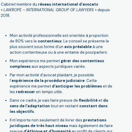
Cabinet membre du
réseau international d’avocats
«
LAWROPE – INTERNATIONAL GROUP OF LAWYERS
» depuis
2018.
Mon activité professionnelle est orientée à proportion
de 80% vers le
contentieux
. Le conseil se présente le
plus souvent sous forme d’un
avis préalable
à une
action contentieuse ou à une entame de pourparlers.
Mon expérience me permet
gérer des contentieux
complexes
aux aspects juridiques variés.
Par mon activité d’avocat plaidant, je possède
l’
expérience de la procédure judiciaire
. Cette
expérience me permet
d’anticiper les problèmes
et de
les
redresser
en temps utile.
Dans ce cadre, je sais faire preuve de
flexibilité
et
du
sens de l’adaptation
tout en restant
constant dans
les objectifs
.
Il m’importe non seulement de livrer des
prestations
juridiques de très haut niveau
mais également de faire
preuve
d’éthique et d’humanité
au profit de clients qui